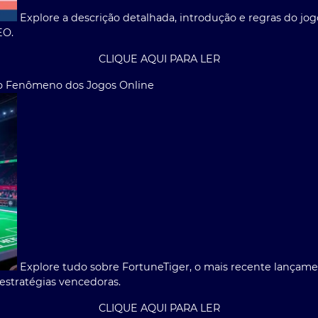
Explore a descrição detalhada, introdução e regras do j
EO.
CLIQUE AQUI PARA LER
o Fenômeno dos Jogos Online
Explore tudo sobre FortuneTiger, o mais recente lançam
 estratégias vencedoras.
CLIQUE AQUI PARA LER