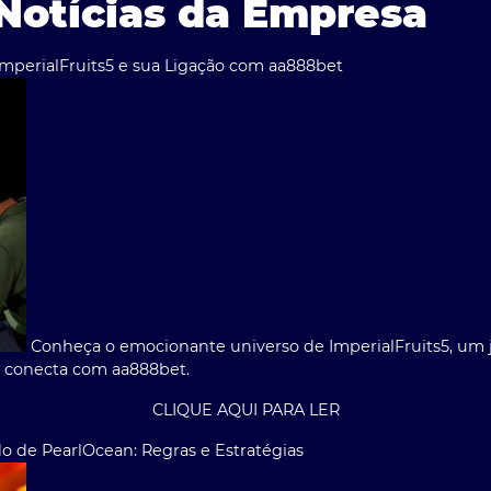
Notícias da Empresa
mperialFruits5 e sua Ligação com aa888bet
Conheça o emocionante universo de ImperialFruits5, um
e conecta com aa888bet.
CLIQUE AQUI PARA LER
 de PearlOcean: Regras e Estratégias