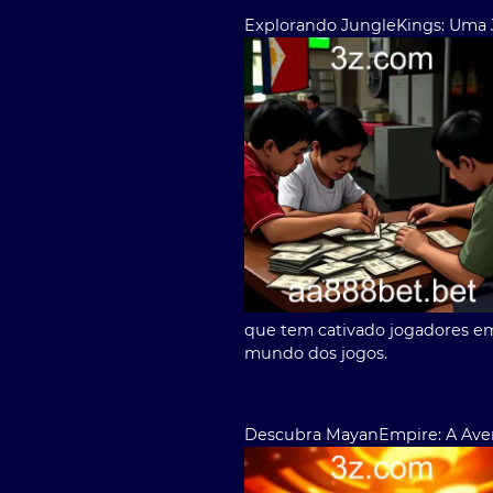
Explorando JungleKings: Uma
que tem cativado jogadores em
mundo dos jogos.
Descubra MayanEmpire: A Ave