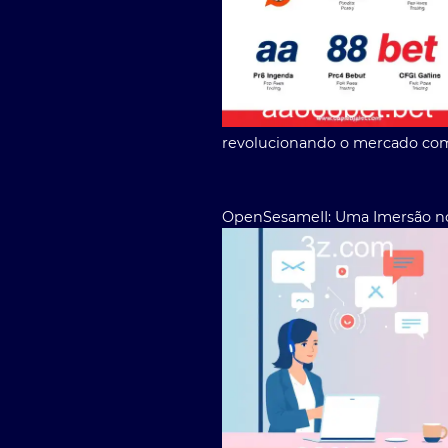
revolucionando o mercado com 
OpenSesameII: Uma Imersão n