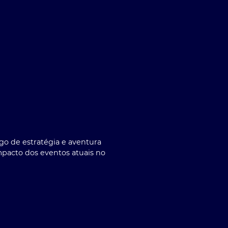
o de estratégia e aventura
mpacto dos eventos atuais no