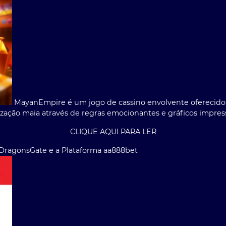
MayanEmpire é um jogo de cassino envolvente oferecido 
ilização maia através de regras emocionantes e gráficos impres
CLIQUE AQUI PARA LER
 DragonsGate e a Plataforma aa888bet