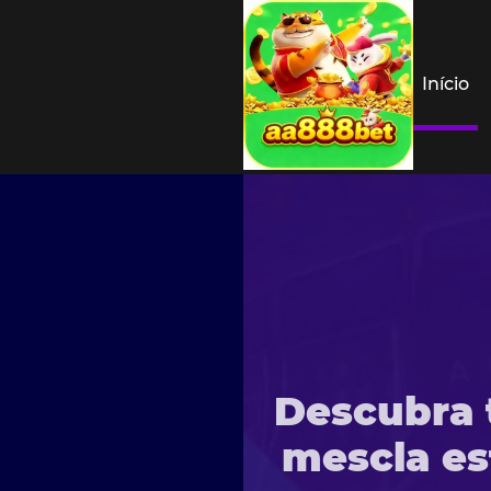
Início
Descubra 
mescla es