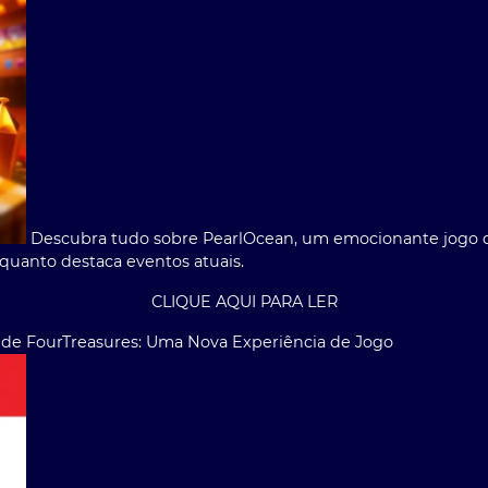
Descubra tudo sobre PearlOcean, um emocionante jogo d
quanto destaca eventos atuais.
CLIQUE AQUI PARA LER
de FourTreasures: Uma Nova Experiência de Jogo