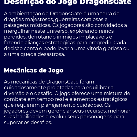
Descrição do Jogo DragonsGate
A ambientação de DragonsGate é uma terra de
dragões majestosos, guerreiras corajosas e
paisagens místicas. Os jogadores são convidados a
mergulhar neste universo, explorando reinos
perdidos, derrotando inimigos implacáveis e
fazendo alianças estratégicas para progredir. Cada
decisão conta e pode levar a uma vitória gloriosa ou
a uma queda desastrosa.
Mecânicas de Jogo
As mecânicas de DragonsGate foram
cuidadosamente projetadas para equilibrar a
diversão e o desafio. O jogo oferece uma mistura de
combate em tempo real e elementos estratégicos
que requerem planejamento cuidadoso. Os
jogadores devem gerenciar seus recursos, melhorar
suas habilidades e evoluir seus personagens para
superar os desafios.