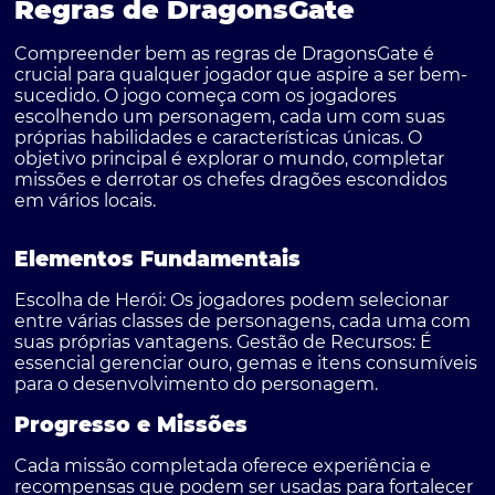
Regras de DragonsGate
Compreender bem as regras de DragonsGate é
crucial para qualquer jogador que aspire a ser bem-
sucedido. O jogo começa com os jogadores
escolhendo um personagem, cada um com suas
próprias habilidades e características únicas. O
objetivo principal é explorar o mundo, completar
missões e derrotar os chefes dragões escondidos
em vários locais.
Elementos Fundamentais
Escolha de Herói:
Os jogadores podem selecionar
entre várias classes de personagens, cada uma com
suas próprias vantagens.
Gestão de Recursos:
É
essencial gerenciar ouro, gemas e itens consumíveis
para o desenvolvimento do personagem.
Progresso e Missões
Cada missão completada oferece experiência e
recompensas que podem ser usadas para fortalecer