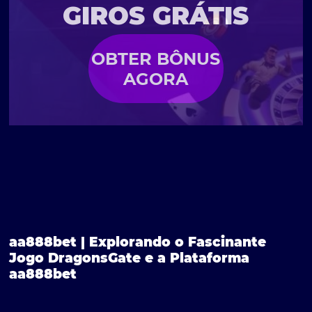
GIROS GRÁTIS
OBTER BÔNUS
AGORA
aa888bet | Explorando o Fascinante
Jogo DragonsGate e a Plataforma
aa888bet