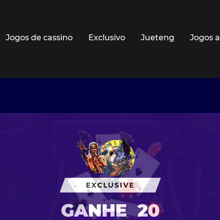
Jogos de cassino
Exclusivo
Jueteng
Jogos a
EXCLUSIVE
GANHE
20