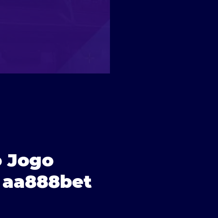
o Jogo
m aa888bet