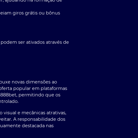
ter, ajudando na formação de
eiam giros grátis ou bônus
e podem ser ativados através de
trouxe novas dimensões ao
oferta popular em plataformas
a888bet, permitindo que os
trolado.
visual e mecânicas atrativas,
itar. A responsabilidade dos
inuamente destacada nas