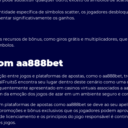
 pode substituir qualquer outro, exceto os símbolos de scat
idade específica de símbolos scatter, os jogadores desbloqu
ntar significativamente os ganhos.
os recursos de bônus, como giros grátis e multiplicadores, qu
mbolos.
om aa888bet
ção entre jogos e plataformas de apostas, como o aa888bet, 
ialFruits5 encontra seu lugar dentro deste cenário como uma 
requentemente apresentado em casinos virtuais associados a a
m da emoção dos jogos de azar em um ambiente seguro e con
m plataformas de apostas como aa888bet se deve ao seu apelo 
romoções e bônus exclusivos que os jogadores podem aprove
 de licenciamento e os princípios do jogo responsável é cont
s jogos.