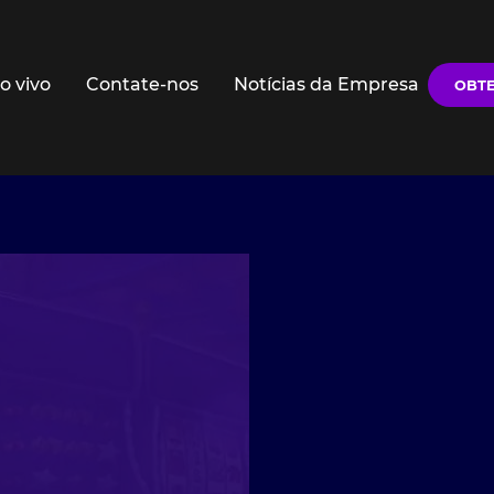
o vivo
Contate-nos
Notícias da Empresa
OBT