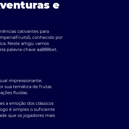
Aventuras e
iências cativantes para
ImperialFruits5
, conhecido por
ca. Neste artigo, vamos
pela palavra-chave
aa888bet
.
isual impressionante.
r sua temática de frutas
ções fluidas.
es a emoção dos clássicos
go é simples o suficiente
dade que os jogadores mais