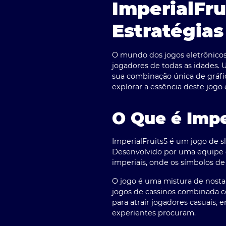
ImperialFru
Estratégias
O mundo dos jogos eletrônicos
jogadores de todas as idades
sua combinação única de gráfic
explorar a essência deste jogo
O Que é Impe
ImperialFruits5 é um jogo de s
Desenvolvido por uma equipe de
imperiais, onde os símbolos d
O jogo é uma mistura de nosta
jogos de cassinos combinada c
para atrair jogadores casuais,
experientes procuram.