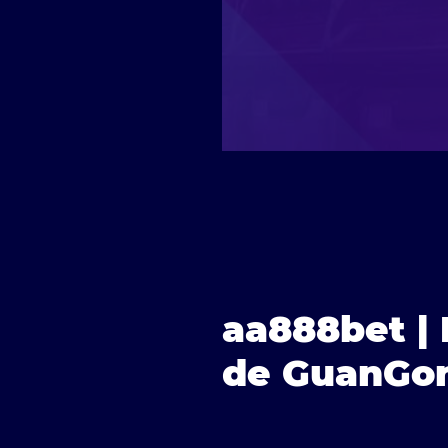
aa888bet |
de GuanGo