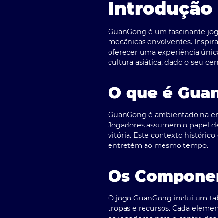
Introdução
GuanGong é um fascinante jogo
mecânicas envolventes. Inspira
oferecer uma experiência única
cultura asiática, dado o seu ce
O que é Gua
GuanGong é ambientado na era 
Jogadores assumem o papel de l
vitória. Este contexto históri
entretém ao mesmo tempo.
Os Componen
O jogo GuanGong inclui um tabu
tropas e recursos. Cada elemen