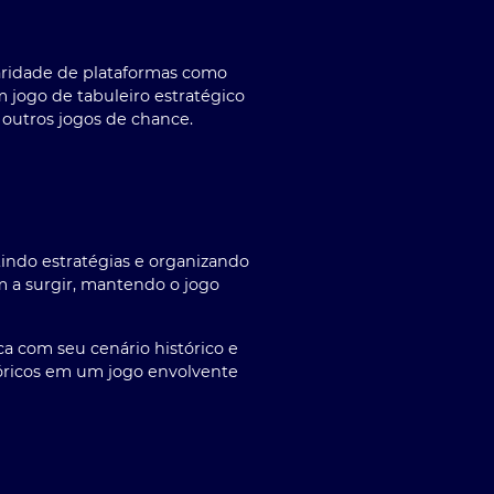
aridade de plataformas como
jogo de tabuleiro estratégico
 outros jogos de chance.
indo estratégias e organizando
m a surgir, mantendo o jogo
a com seu cenário histórico e
tóricos em um jogo envolvente