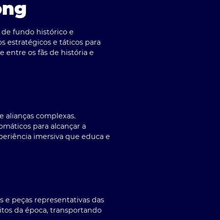
ong
de fundo histórico e
 estratégicos e táticos para
entre os fãs de história e
e alianças complexas.
omáticos para alcançar a
periência imersiva que educa e
s e peças representativas das
litos da época, transportando