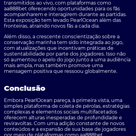
transmitidos ao vivo, com plataformas como
aa888bet oferecendo oportunidades para os fãs
acompanharem e interagirem durante as partidas.
Esta exposição tem levado PearlOcean além das
fronteiras, atraindo novos fãs a cada dia.
Além disso, a crescente conscientização sobre a
conservação marinha tem sido integrada ao jogo,
com atualizações que incentivam práticas de
sustentabilidade por parte dos jogadores. Isso não
só aumentou o apelo do jogo junto a uma audiência
mais ampla, mas também promove uma
mensagem positiva que ressoou globalmente.
Conclusão
Embora PearlOcean pareça, à primeira vista, uma
simples plataforma de coleta de pérolas, estratégias
complexas e elementos sociais multifacetados
oferecem alturas inesperadas de profundidade e
reviravoltas. Com uma adição constante de novos
conteúdos e a expansão de sua base de jogadores
por meio de plataformas como aa888bet,