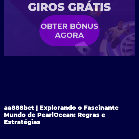
GIROS GRÁTIS
OBTER BÔNUS
AGORA
aa888bet | Explorando o Fascinante
Mundo de PearlOcean: Regras e
Estratégias