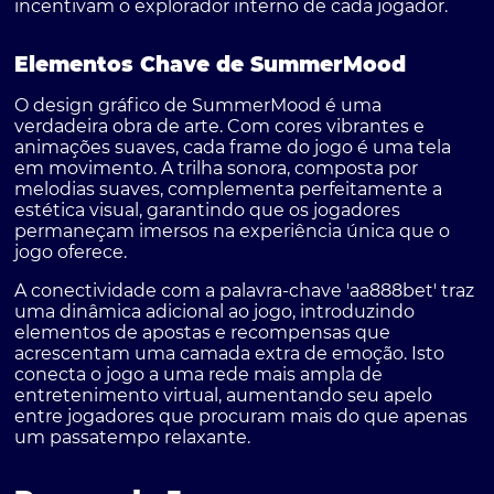
incentivam o explorador interno de cada jogador.
Elementos Chave de SummerMood
O design gráfico de SummerMood é uma
verdadeira obra de arte. Com cores vibrantes e
animações suaves, cada frame do jogo é uma tela
em movimento. A trilha sonora, composta por
melodias suaves, complementa perfeitamente a
estética visual, garantindo que os jogadores
permaneçam imersos na experiência única que o
jogo oferece.
A conectividade com a palavra-chave 'aa888bet' traz
uma dinâmica adicional ao jogo, introduzindo
elementos de apostas e recompensas que
acrescentam uma camada extra de emoção. Isto
conecta o jogo a uma rede mais ampla de
entretenimento virtual, aumentando seu apelo
entre jogadores que procuram mais do que apenas
um passatempo relaxante.