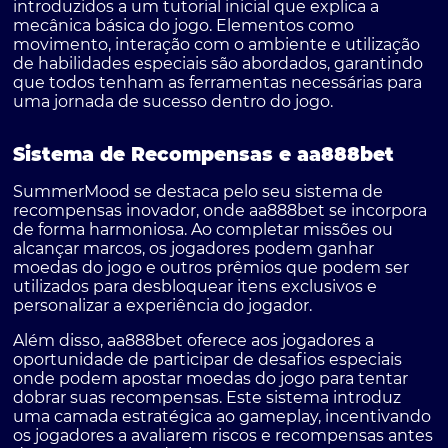
introduzidos a um tutorial inicial que explica a
mecânica básica do jogo. Elementos como
movimento, interação com o ambiente e utilização
de habilidades especiais são abordados, garantindo
que todos tenham as ferramentas necessárias para
uma jornada de sucesso dentro do jogo.
Sistema de Recompensas e aa888bet
SummerMood se destaca pelo seu sistema de
recompensas inovador, onde aa888bet se incorpora
de forma harmoniosa. Ao completar missões ou
alcançar marcos, os jogadores podem ganhar
moedas do jogo e outros prêmios que podem ser
utilizados para desbloquear itens exclusivos e
personalizar a experiência do jogador.
Além disso, aa888bet oferece aos jogadores a
oportunidade de participar de desafios especiais
onde podem apostar moedas do jogo para tentar
dobrar suas recompensas. Este sistema introduz
uma camada estratégica ao gameplay, incentivando
os jogadores a avaliarem riscos e recompensas antes