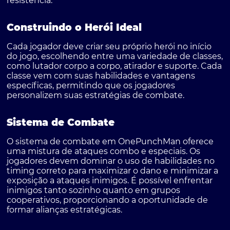
resistência.
Construindo o Herói Ideal
Cada jogador deve criar seu próprio herói no início
do jogo, escolhendo entre uma variedade de classes,
como lutador corpo a corpo, atirador e suporte. Cada
classe vem com suas habilidades e vantagens
específicas, permitindo que os jogadores
personalizem suas estratégias de combate.
Sistema de Combate
O sistema de combate em
OnePunchMan
oferece
uma mistura de ataques combo e especiais. Os
jogadores devem dominar o uso de habilidades no
timing correto para maximizar o dano e minimizar a
exposição a ataques inimigos. É possível enfrentar
inimigos tanto sozinho quanto em grupos
cooperativos, proporcionando a oportunidade de
formar alianças estratégicas.