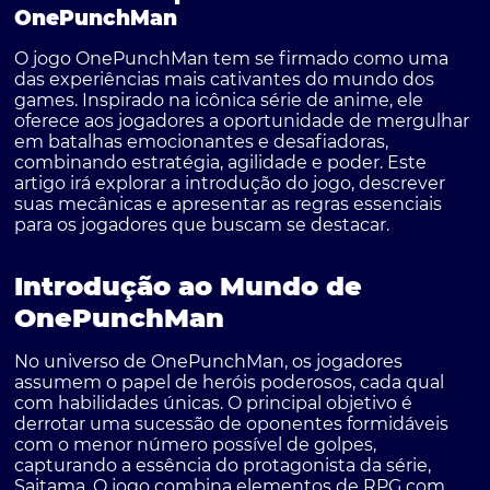
OnePunchMan
O jogo
OnePunchMan
tem se firmado como uma
das experiências mais cativantes do mundo dos
games. Inspirado na icônica série de anime, ele
oferece aos jogadores a oportunidade de mergulhar
em batalhas emocionantes e desafiadoras,
combinando estratégia, agilidade e poder. Este
artigo irá explorar a introdução do jogo, descrever
suas mecânicas e apresentar as regras essenciais
para os jogadores que buscam se destacar.
Introdução ao Mundo de
OnePunchMan
No universo de
OnePunchMan
, os jogadores
assumem o papel de heróis poderosos, cada qual
com habilidades únicas. O principal objetivo é
derrotar uma sucessão de oponentes formidáveis
com o menor número possível de golpes,
capturando a essência do protagonista da série,
Saitama. O jogo combina elementos de RPG com