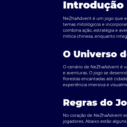
Introdução
NeZhaAdvent é um jogo que es
temas mitológicos e incorpor
combina ação, estratégia e ave
mítica chinesa, enquanto inte
O Universo 
O cenário de NeZhaAdvent é vas
e aventuras. O jogo se desenr
florestas encantadas até cidad
experiência imersiva e visual
Regras do J
No coração de NeZhaAdvent est
jogadores. Abaixo estão alguns