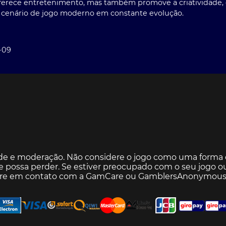
ferece entretenimento, mas também promove a criatividade, 
 cenário de jogo moderno em constante evolução.
-09
de e moderação. Não considere o jogo como uma forma d
 possa perder. Se estiver preocupado com o seu jogo ou 
tre em contato com a
GamCare
ou
GamblersAnonymou