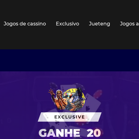
Jogos de cassino
Exclusivo
Jueteng
Jogos a
EXCLUSIVE
GANHE
20