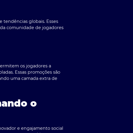
 tendências globais. Esses
a da comunidade de jogadores
permitem os jogadores a
roladas. Essas promoções são
onando uma camada extra de
nando o
inovador e engajamento social