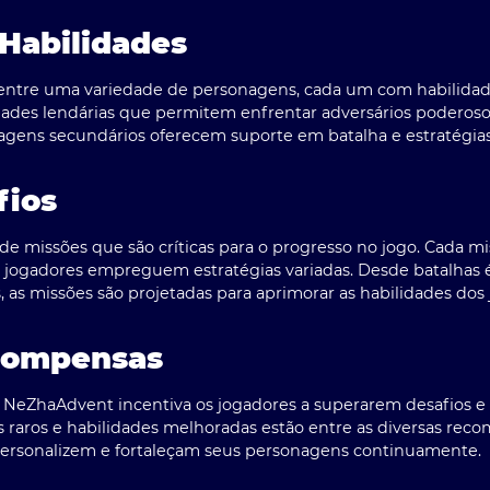
Habilidades
entre uma variedade de personagens, cada um com habilida
idades lendárias que permitem enfrentar adversários poderos
agens secundários oferecem suporte em batalha e estratégias
fios
e missões que são críticas para o progresso no jogo. Cada mi
 jogadores empreguem estratégias variadas. Desde batalhas é
 as missões são projetadas para aprimorar as habilidades do
compensas
eZhaAdvent incentiva os jogadores a superarem desafios e 
raros e habilidades melhoradas estão entre as diversas reco
personalizem e fortaleçam seus personagens continuamente.