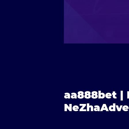
aa888bet |
NeZhaAdven