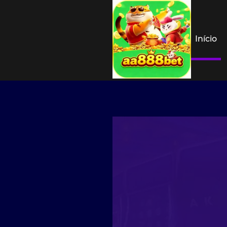
Início