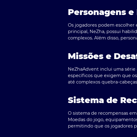
Personagens e 
Os jogadores podem escolher 
principal, NeZha, possui habil
complexos. Além disso, person
Missões e Desa
NeZhaAdvent inclui uma série d
específicos que exigem que os
até complexos quebra-cabeças,
Sistema de Re
O sistema de recompensas em N
Moedas do jogo, equipamentos 
permitindo que os jogadores 