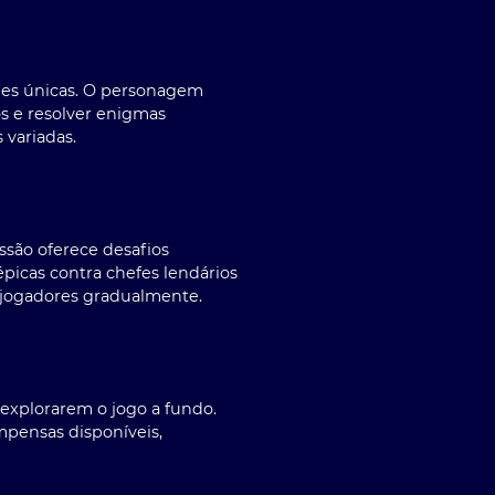
des únicas. O personagem
os e resolver enigmas
 variadas.
ssão oferece desafios
picas contra chefes lendários
s jogadores gradualmente.
explorarem o jogo a fundo.
mpensas disponíveis,